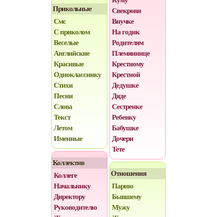
Куму
Прикольные
Свекрови
Смс
Внучке
С приколом
На годик
Веселые
Родителям
Английские
Племяннице
Красивые
Крестному
Однокласснику
Крестной
Стихи
Дедушке
Песни
Дяде
Слова
Сестренке
Текст
Ребенку
Летом
Бабушке
Именные
Дочери
Тете
Коллектив
Отношения
Коллеге
Начальнику
Парню
Директору
Бывшему
Руководителю
Мужу