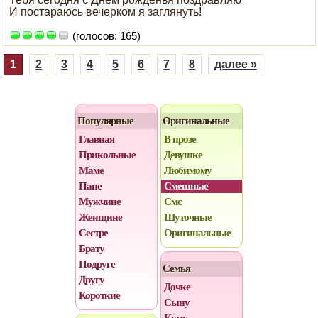
И постараюсь вечерком я заглянуть!
(голосов: 165)
1
2
3
4
5
6
7
8
далее »
Популярные
Оригинальные
Главная
В прозе
Прикольные
Девушке
Маме
Любимому
Папе
Смешные
Мужчине
Смс
Женщине
Шуточные
Сестре
Оригинальные
Брату
Подруге
Семья
Другу
Дочке
Короткие
Сыну