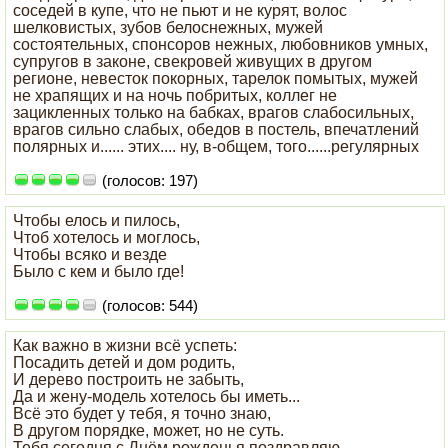
соседей в купе, что не пьют и не курят, волос
шелковистых, зубов белоснежных, мужей
состоятельных, спонсоров нежных, любовников умных,
супругов в законе, свекровей живущих в другом
регионе, невесток покорных, тарелок помытых, мужей
не храпящих и на ночь побритых, коллег не
зацикленных только на бабках, врагов слабосильных,
врагов сильно слабых, обедов в постель, впечатлений
полярных и...... этих.... ну, в-общем, того......регулярных
(голосов: 197)
Чтобы елось и пилось,
Чтоб хотелось и моглось,
Чтобы всяко и везде
Было с кем и было где!
(голосов: 544)
Как важно в жизни всё успеть:
Посадить детей и дом родить,
И дерево построить не забыть,
Да и жену-модель хотелось бы иметь...
Всё это будет у тебя, я точно знаю,
В другом порядке, может, но не суть.
Тебя сегодня с Днём рожденья поздравляю