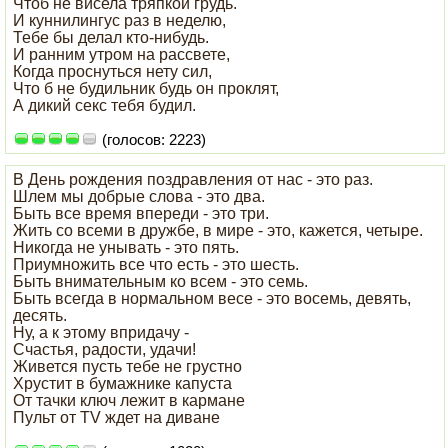
Чтоб не висела тряпкой грудь.
И куннилингус раз в неделю,
Тебе бы делал кто-нибудь.
И ранним утром на рассвете,
Когда проснуться нету сил,
Что б не будильник будь он проклят,
А дикий секс тебя будил.
(голосов: 2223)
В День рождения поздравления от нас - это раз.
Шлем мы добрые слова - это два.
Быть все время впереди - это три.
Жить со всеми в дружбе, в мире - это, кажется, четыре.
Никогда не унывать - это пять.
Приумножить все что есть - это шесть.
Быть внимательным ко всем - это семь.
Быть всегда в нормальном весе - это восемь, девять,
десять.
Ну, а к этому впридачу -
Счастья, радости, удачи!
Живется пусть тебе не грустно
Хрустит в бумажнике капуста
От тачки ключ лежит в кармане
Пульт от TV ждет на диване