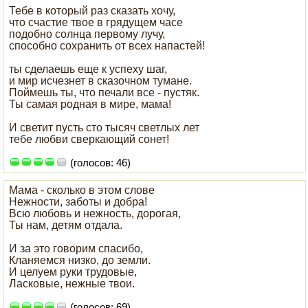
Тебе в который раз сказать хочу,
что счастие твое в грядущем часе
подобно солнца первому лучу,
способно сохранить от всех напастей!
ты сделаешь еще к успеху шаг,
и мир исчезнет в сказочном тумане.
Поймешь ты, что печали все - пустяк.
Ты самая родная в мире, мама!
И светит пусть сто тысяч светлых лет
тебе любви сверкающий сонет!
(голосов: 46)
Мама - сколько в этом слове
Нежности, заботы и добра!
Всю любовь и нежность, дорогая,
Ты нам, детям отдала.
И за это говорим спасибо,
Кланяемся низко, до земли.
И целуем руки трудовые,
Ласковые, нежные твои.
(голосов: 69)