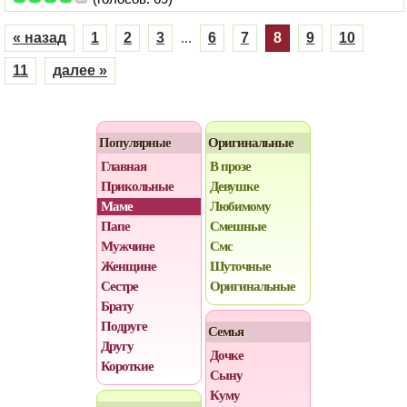
« назад
1
2
3
...
6
7
8
9
10
11
далее »
Популярные
Оригинальные
Главная
В прозе
Прикольные
Девушке
Маме
Любимому
Папе
Смешные
Мужчине
Смс
Женщине
Шуточные
Сестре
Оригинальные
Брату
Подруге
Семья
Другу
Дочке
Короткие
Сыну
Куму