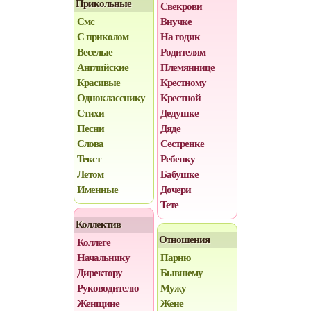
Прикольные
Свекрови
Смс
Внучке
С приколом
На годик
Веселые
Родителям
Английские
Племяннице
Красивые
Крестному
Однокласснику
Крестной
Стихи
Дедушке
Песни
Дяде
Слова
Сестренке
Текст
Ребенку
Летом
Бабушке
Именные
Дочери
Тете
Коллектив
Отношения
Коллеге
Начальнику
Парню
Директору
Бывшему
Руководителю
Мужу
Женщине
Жене